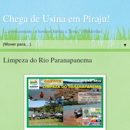
Chega de Usina em Piraju!
"...poeticamente, o homem habita a Terra." (Hölderlin)
▼
Limpeza do Rio Paranapanema