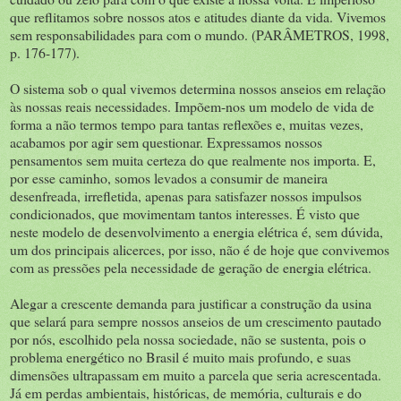
que reflitamos sobre nossos atos e atitudes diante da vida. Vivemos
sem responsabilidades para com o mundo. (PARÂMETROS, 1998,
p. 176-177).
O sistema sob o qual vivemos determina nossos anseios em relação
às nossas reais necessidades. Impõem-nos um modelo de vida de
forma a não termos tempo para tantas reflexões e, muitas vezes,
acabamos por agir sem questionar. Expressamos nossos
pensamentos sem muita certeza do que realmente nos importa. E,
por esse caminho, somos levados a consumir de maneira
desenfreada, irrefletida, apenas para satisfazer nossos impulsos
condicionados, que movimentam tantos interesses. É visto que
neste modelo de desenvolvimento a energia elétrica é, sem dúvida,
um dos principais alicerces, por isso, não é de hoje que convivemos
com as pressões pela necessidade de geração de energia elétrica.
Alegar a crescente demanda para justificar a construção da usina
que selará para sempre nossos anseios de um crescimento pautado
por nós, escolhido pela nossa sociedade, não se sustenta, pois o
problema energético no Brasil é muito mais profundo, e suas
dimensões ultrapassam em muito a parcela que seria acrescentada.
Já em perdas ambientais, históricas, de memória, culturais e do