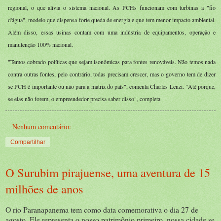
regional, o que alivia o sistema nacional. As PCHs funcionam com turbinas a "fio
d'água", modelo que dispensa forte queda de energia e que tem menor impacto ambiental.
Além disso, essas usinas contam com uma indústria de equipamentos, operação e
manutenção 100% nacional.
"Temos cobrado políticas que sejam isonômicas para fontes renováveis. Não temos nada
contra outras fontes, pelo contrário, todas precisam crescer, mas o governo tem de dizer
se PCH é importante ou não para a matriz do país", comenta Charles Lenzi. "Até porque,
se elas não forem, o empreendedor precisa saber disso", completa
Nenhum comentário:
Compartilhar
O Surubim pirajuense, uma aventura de 15
milhões de anos
O rio Paranapanema tem como data comemorativa o dia 27 de
agosto. Ele representa o nosso patrimônio primeiro, nossa cidade se