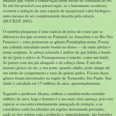
medidas que visem à conservação deste trecho de corredeira do rio.
Se não for possível essa preservação, se o barramento acontecer,
ocorrerá a extinção de uma espécie de excepcional valor biológico,
antes mesmo de ser completamente descrita pela ciência.
(BUCKUP, 2002).
O surubim pirajuense é uma espécie de peixe de couro que se
diferencia dos que ocorrem no Pantanal, na Amazônia e no Rio São
Francisco – estes pertencem ao gênero Pseudoplatystoma. Possui
um colorido reticulado muito bonito no dorso — de onde advém o
nome scriptum. A cabeça achatada é indício de que habita o fundo
do rio (pois o relevo do Paranapanema é estreito, como um funil).
Se parece com um jaú alongado e de cabeça chata. É um dos
maiores peixes do rio, e seu porte, quando adulto, pode atingir até
um metro de comprimento e mais de quinze quilos. Fósseis desse
gênero foram encontrados na região de Tremembé, São Paulo. Sua
idade é calculada em 15 milhões de anos, aproximadamente.
Segundo o professor Akama, embora o surubim tenha resistido
milhões de anos, hoje o homem é a sua mais séria ameaça, pois esta
espécie se encontra extremamente ameaçada de extinção, e as
corredeiras estão localizadas em regiões densamente povoadas,
onde os rios sofrem com a poluição e, principalmente, são barrados