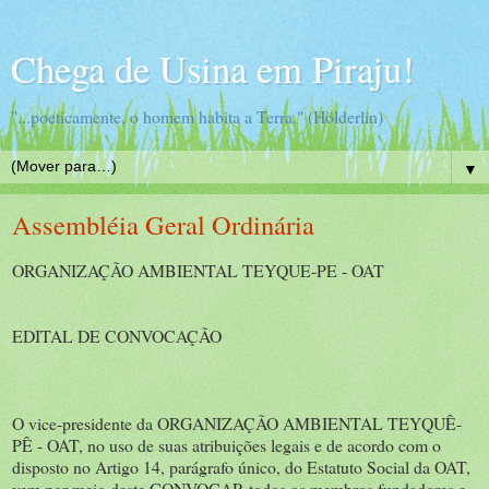
Chega de Usina em Piraju!
"...poeticamente, o homem habita a Terra." (Hölderlin)
▼
Assembléia Geral Ordinária
ORGANIZAÇÃO AMBIENTAL TEYQUE-PE - OAT
EDITAL DE CONVOCAÇÃO
O vice-presidente da ORGANIZAÇÃO AMBIENTAL TEYQUÊ-
PÊ - OAT, no uso de suas atribuições legais e de acordo com o
disposto no Artigo 14, parágrafo único, do Estatuto Social da OAT,
vem por meio deste CONVOCAR todos os membros fundadores e