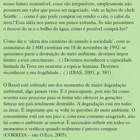
nosso futuro sustentável, essas são irreparáveis, simplesmente não
possuem um valor que possa ser negociado, vide as lições do chefe
Seattle: ... como é que pode comprar ou vender o céu, o calor da
terra? Essa idéia nos parece um pouco estranha. Se não possuímos
o frescor do ar e o brilho da água, como é possível comprá-los?
Como diz o ‘alerta dos cientistas do mundo à sociedade’, com as
assinaturas de 1.600 cientistas em 18 de novembro de 1992: se
quisermos parar a destruição do meio ambiente, devemos impor
limites a esse crescimento... ( ) Devemos reconhecer a capacidade
limitada da Terra em sustentar a espécie humana. Devemos
reconhecer a sua fragilidade... ( ) (DIAS, 2001, p. 381) .
O Brasil está sofrendo um dos momentos de maior degradação
ambiental, algo jamais visto. E é preocupante, pois não há como
reverter esse processo para se tentar não oferecer às gerações
futuras um país totalmente destruído. A degradação está em todas
as áreas. É imperante que se volte às questões do meio ambiente. O
consumismo está em seu pico e, com esse consumo exagerado, não
há como o ambiente se renovar. É necessário refletir em todos os
momentos e verificar quando realmente é preciso comprar.
(CORREIA – site O Eco, 2005).