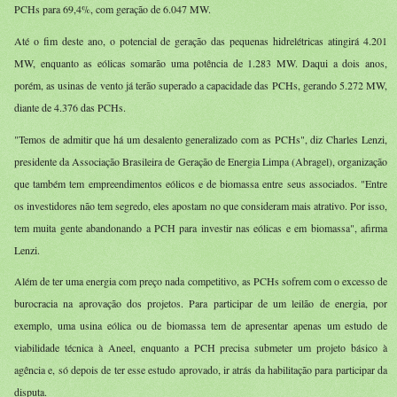
PCHs para 69,4%, com geração de 6.047 MW.
Até o fim deste ano, o potencial de geração das pequenas hidrelétricas atingirá 4.201
MW, enquanto as eólicas somarão uma potência de 1.283 MW. Daqui a dois anos,
porém, as usinas de vento já terão superado a capacidade das PCHs, gerando 5.272 MW,
diante de 4.376 das PCHs.
"Temos de admitir que há um desalento generalizado com as PCHs", diz Charles Lenzi,
presidente da Associação Brasileira de Geração de Energia Limpa (Abragel), organização
que também tem empreendimentos eólicos e de biomassa entre seus associados. "Entre
os investidores não tem segredo, eles apostam no que consideram mais atrativo. Por isso,
tem muita gente abandonando a PCH para investir nas eólicas e em biomassa", afirma
Lenzi.
Além de ter uma energia com preço nada competitivo, as PCHs sofrem com o excesso de
burocracia na aprovação dos projetos. Para participar de um leilão de energia, por
exemplo, uma usina eólica ou de biomassa tem de apresentar apenas um estudo de
viabilidade técnica à Aneel, enquanto a PCH precisa submeter um projeto básico à
agência e, só depois de ter esse estudo aprovado, ir atrás da habilitação para participar da
disputa.