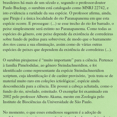
brasileiros há mais de um século e, segundo o professor-doutor
Paulo Buckup, o surubim está catalogado como MNRJ 22742, e
isto evidencia a raridade da sua espécie. O professor afirma, ainda,
que Piraju é a única localidade do rio Paranapanema em que esta
espécie ocorre. E prossegue: (...) se esse trecho do rio for barrado, o
peixe simplesmente será extinto no Paranapanema. Como todas as
espécies do gênero, este peixe depende da existência de corredeiras
sobre fundo de pedras para sobreviver, de modo que o barramento
dos rios causa a sua eliminação, assim como de várias outras
espécies de peixes que dependem da existência de corredeiras (...).
O surubim pirajuense é “muito importante” para a ciência. Pertence
à família Pimelodidae, ao gênero Steindachneridion, e foi
identificado como representante da espécie Steindachneridion
scriptum, cuja identificação é de caráter provisório, ‘pois trata-se de
material muito raro em coleções ictiológicas’, espécie ainda
desconhecida para a ciência. Ele possui a cabeça achatada, como o
fundo do rio, nivelado, estreitado. O exemplar foi examinado em
2002 pelo professor Alberto Akama, mestre em Zoologia pelo
Instituto de Biociências da Universidade de São Paulo.
No momento, o que esses estudiosos sugerem é a adoção de