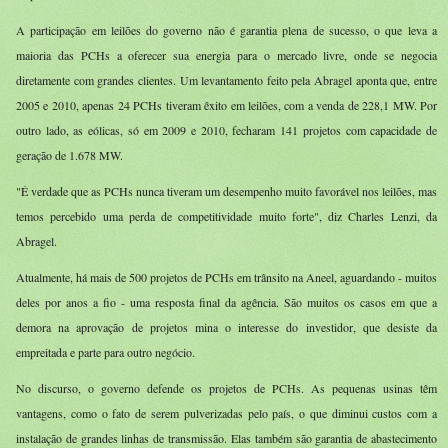
A participação em leilões do governo não é garantia plena de sucesso, o que leva a
maioria das PCHs a oferecer sua energia para o mercado livre, onde se negocia
diretamente com grandes clientes. Um levantamento feito pela Abragel aponta que, entre
2005 e 2010, apenas 24 PCHs tiveram êxito em leilões, com a venda de 228,1 MW. Por
outro lado, as eólicas, só em 2009 e 2010, fecharam 141 projetos com capacidade de
geração de 1.678 MW.
"É verdade que as PCHs nunca tiveram um desempenho muito favorável nos leilões, mas
temos percebido uma perda de competitividade muito forte", diz Charles Lenzi, da
Abragel.
Atualmente, há mais de 500 projetos de PCHs em trânsito na Aneel, aguardando - muitos
deles por anos a fio - uma resposta final da agência. São muitos os casos em que a
demora na aprovação de projetos mina o interesse do investidor, que desiste da
empreitada e parte para outro negócio.
No discurso, o governo defende os projetos de PCHs. As pequenas usinas têm
vantagens, como o fato de serem pulverizadas pelo país, o que diminui custos com a
instalação de grandes linhas de transmissão. Elas também são garantia de abastecimento