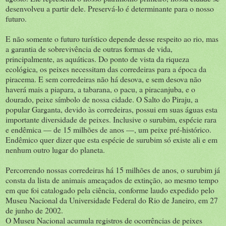
desenvolveu a partir dele. Preservá-lo é determinante para o nosso
futuro.
E não somente o futuro turístico depende desse respeito ao rio, mas
a garantia de sobrevivência de outras formas de vida,
principalmente, as aquáticas. Do ponto de vista da riqueza
ecológica, os peixes necessitam das corredeiras para a época da
piracema. E sem corredeiras não há desova, e sem desova não
haverá mais a piapara, a tabarana, o pacu, a piracanjuba, e o
dourado, peixe símbolo de nossa cidade. O Salto do Piraju, a
popular Garganta, devido às corredeiras, possui em suas águas esta
importante diversidade de peixes. Inclusive o surubim, espécie rara
e endêmica — de 15 milhões de anos —, um peixe pré-histórico.
Endêmico quer dizer que esta espécie de surubim só existe ali e em
nenhum outro lugar do planeta.
Percorrendo nossas corredeiras há 15 milhões de anos, o surubim já
consta da lista de animais ameaçados de extinção, ao mesmo tempo
em que foi catalogado pela ciência, conforme laudo expedido pelo
Museu Nacional da Universidade Federal do Rio de Janeiro, em 27
de junho de 2002.
O Museu Nacional acumula registros de ocorrências de peixes