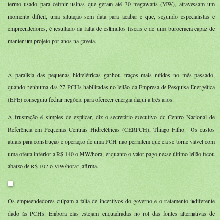
termo usado para definir usinas que geram até 30 megawatts (MW), atravessam um
momento difícil, uma situação sem data para acabar e que, segundo especialistas e
empreendedores, é resultado da falta de estímulos fiscais e de uma burocracia capaz de
manter um projeto por anos na gaveta.
A paralisia das pequenas hidrelétricas ganhou traços mais nítidos no mês passado,
quando nenhuma das 27 PCHs habilitadas no leilão da Empresa de Pesquisa Energética
(EPE) conseguiu fechar negócio para oferecer energia daqui a três anos.
A frustração é simples de explicar, diz o secretário-executivo do Centro Nacional de
Referência em Pequenas Centrais Hidrelétricas (CERPCH), Thiago Filho. "Os custos
atuais para construção e operação de uma PCH não permitem que ela se torne viável com
uma oferta inferior a R$ 140 o MW/hora, enquanto o valor pago nesse último leilão ficou
abaixo de R$ 102 o MW/hora", afirma.
Os empreendedores culpam a falta de incentivos do governo e o tratamento indiferente
dado às PCHs. Embora elas estejam enquadradas no rol das fontes alternativas de