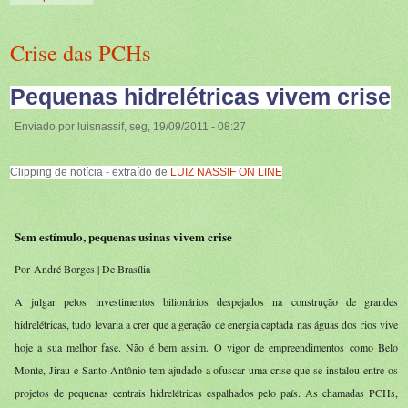
Crise das PCHs
Pequenas hidrelétricas vivem crise
Enviado por luisnassif, seg, 19/09/2011 - 08:27
Clipping de notícia - extraído de
LUIZ NASSIF ON LINE
Sem estímulo, pequenas usinas vivem crise
Por André Borges | De Brasília
A julgar pelos investimentos bilionários despejados na construção de grandes
hidrelétricas, tudo levaria a crer que a geração de energia captada nas águas dos rios vive
hoje a sua melhor fase. Não é bem assim. O vigor de empreendimentos como Belo
Monte, Jirau e Santo Antônio tem ajudado a ofuscar uma crise que se instalou entre os
projetos de pequenas centrais hidrelétricas espalhados pelo país. As chamadas PCHs,