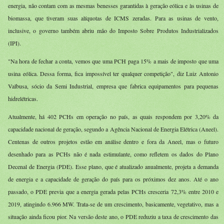
energia, não contam com as mesmas benesses garantidas à geração eólica e às usinas de
biomassa, que tiveram suas alíquotas de ICMS zeradas. Para as usinas de vento,
inclusive, o governo também abriu mão do Imposto Sobre Produtos Industrializados
(IPI).
"Na hora de fechar a conta, vemos que uma PCH paga 15% a mais de imposto que uma
usina eólica. Dessa forma, fica impossível ter qualquer competição", diz Luiz Antonio
Valbusa, sócio da Semi Industrial, empresa que fabrica equipamentos para pequenas
hidrelétricas.
Atualmente, há 402 PCHs em operação no país, as quais respondem por 3,20% da
capacidade nacional de geração, segundo a Agência Nacional de Energia Elétrica (Aneel).
Centenas de outros projetos estão em análise dentro e fora da Aneel, mas o futuro
desenhado para as PCHs não é nada estimulante, como refletem os dados do Plano
Decenal de Energia (PDE). Esse plano, que é atualizado anualmente, projeta a demanda
de energia e a capacidade de geração do país para os próximos dez anos. Até o ano
passado, o PDE previa que a energia gerada pelas PCHs cresceria 72,3% entre 2010 e
2019, atingindo 6.966 MW. Trata-se de um crescimento, basicamente, vegetativo, mas a
situação ainda ficou pior. Na versão deste ano, o PDE reduziu a taxa de crescimento das