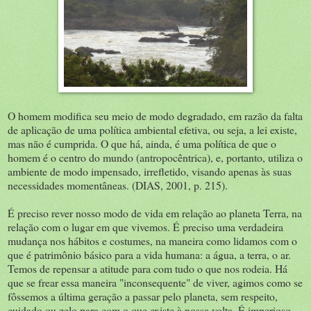
O homem modifica seu meio de modo degradado, em razão da falta
de aplicação de uma política ambiental efetiva, ou seja, a lei existe,
mas não é cumprida. O que há, ainda, é uma política de que o
homem é o centro do mundo (antropocêntrica), e, portanto, utiliza o
ambiente de modo impensado, irrefletido, visando apenas às suas
necessidades momentâneas. (DIAS, 2001, p. 215).
É preciso rever nosso modo de vida em relação ao planeta Terra, na
relação com o lugar em que vivemos. É preciso uma verdadeira
mudança nos hábitos e costumes, na maneira como lidamos com o
que é patrimônio básico para a vida humana: a água, a terra, o ar.
Temos de repensar a atitude para com tudo o que nos rodeia. Há
que se frear essa maneira "inconsequente" de viver, agimos como se
fôssemos a última geração a passar pelo planeta, sem respeito,
cuidado ou zelo para com o que existe à nossa volta. É imperioso