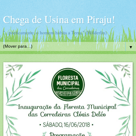
Chega de Usina em Piraju!
"...poeticamente, o homem habita a Terra." (Hölderlin)
▼