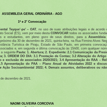
ASSEMBLEIA GERAL ORDINÁRIA - AGO
1ª e 2° Convocação
ental Teyque’-pe’ – OAT
, no uso de suas atribuições legais e de acordo
tuto Social (ES), vem por meio desta
CONVOCAR
todos os associados funda
ores e estudantes, em pleno gozo de seus direitos, para a
Assembleia 
o próximo dia 30 de dezembro de 2021, quinta-feira, na Rua Firmino Alves Neg
stância Turística de Piraju, Estado de São Paulo, em primeira convocaç
associados e, em segunda e última convocação às 15h00, com qualquer núm
 a seguinte
Pauta: 1. Abertura; 2. Expediente: 2.1 Comunicação da Presi
va; 3. ORDEM DO DIA: 3.1 Prestação de Contas; 3.2 Alteração do Artigo
ão e exclusão de associados 2020/2021; 3.4 Apresentação do RAA – Rel
3.5 Apresentação do PAA – Plano Anual de Atividades 2022 e discu
e Ação Socioambiental 2022; 4. Demais assuntos, deliberativos ou nã
1 de dezembro de 2021.
NAOMI OLIVEIRA CORCOVIA