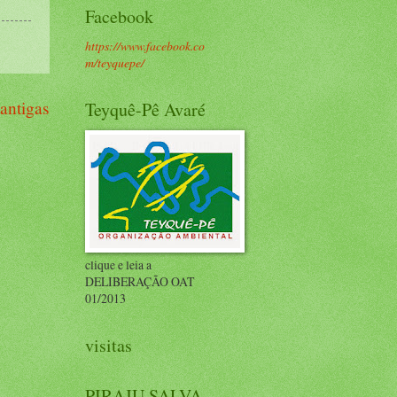
Facebook
https://www.facebook.co
m/teyquepe/
antigas
Teyquê-Pê Avaré
clique e leia a
DELIBERAÇÃO OAT
01/2013
visitas
PIRAJU SALVA