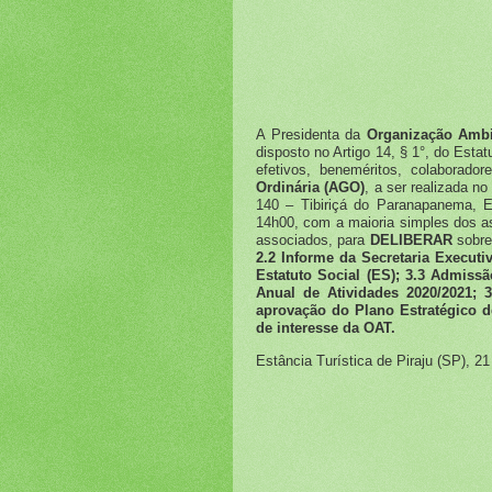
A Presidenta da
Organização Ambi
disposto no Artigo 14, § 1°, do Esta
efetivos, beneméritos, colaborad
Ordinária (AGO)
, a ser realizada n
140 – Tibiriçá do Paranapanema, E
14h00, com a maioria simples dos 
associados, para
DELIBERAR
sobre
2.2 Informe da Secretaria Executi
Estatuto Social (ES); 3.3 Admiss
Anual de Atividades 2020/2021; 
aprovação do Plano Estratégico d
de interesse da OAT.
Estância Turística de Piraju (SP), 2