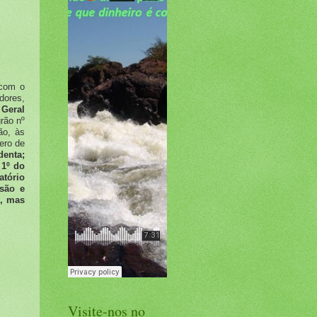
 com o
dores,
Geral
rão nº
ão, às
ero de
denta;
 1º do
atório
ssão e
o, mas
Visite-nos no