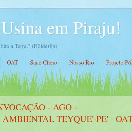
Usina em Piraju!
ita a Terra." (Hölderlin)
OAT
Saco Cheio
Nosso Rio
Projeto Pó
NVOCAÇÃO - AGO -
AMBIENTAL TEYQUE'-PE' - OA