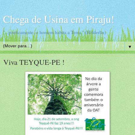
Chega de Usina em Piraju!
"...poeticamente, o homem habita a Terra." (Hölderlin)
▼
Viva TEYQUE-PE !