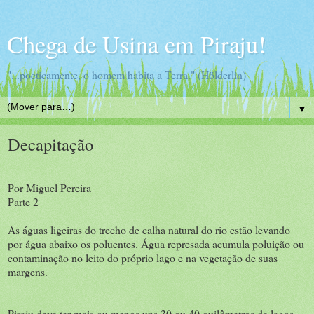
Chega de Usina em Piraju!
"...poeticamente, o homem habita a Terra." (Hölderlin)
▼
Decapitação
Por Miguel Pereira
Parte 2
As águas ligeiras do trecho de calha natural do rio estão levando
por água abaixo os poluentes. Água represada acumula poluição ou
contaminação no leito do próprio lago e na vegetação de suas
margens.
Piraju deve ter mais ou menos uns 30 ou 40 quilômetros de lagos