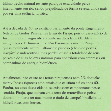
último trecho natural restante para que essa cidade perca
inteiramente seu rio, sendo prejudicada de forma severa, ainda mais
por ser uma estância turística.
Até a década de 50, só existia o barramento da ponte Engenheiro
Nelson de Godoy Pereira nas terras de Piraju, pois o reservatório de
Jurumirim foi inaugurado somente na década de 60. Até a
inauguração de Jurumirim, o Rio Paranapanema em Piraju era
quase totalmente natural, altamente piscoso (cheio de peixes),
invejável e indescritível, mas perdeu quase a totalidade de seus
peixes e de suas belezas naturais para contribuir com empresas ou
companhias de energia hidrelétrica.
Atualmente, não existe nas terras pirajuenses nem 2% daquelas
maravilhosas riquezas ambientais que existiam até os anos 60.
Porém, no caso dessa cidade, se existissem campeonatos nesse
sentido, Piraju, que outrora era a terra do maravilhoso peixe
dourado, poderia ter atualmente o título de campeã brasileira de
hidrelétricas com louvor.