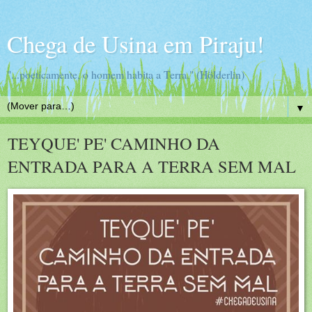
Chega de Usina em Piraju!
"...poeticamente, o homem habita a Terra." (Hölderlin)
▼
TEYQUE' PE' CAMINHO DA
ENTRADA PARA A TERRA SEM MAL