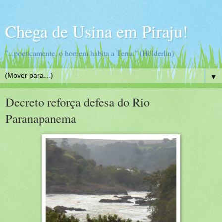
Chega de Usina em Piraju!
"...poeticamente, o homem habita a Terra." (Hölderlin)
▼
Decreto reforça defesa do Rio
Paranapanema